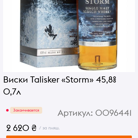
Виски Talisker «Storm» 45,8%
0,7л
Артикул:
0096441
Заканчивается
2 620 ₴
/ за пляш.