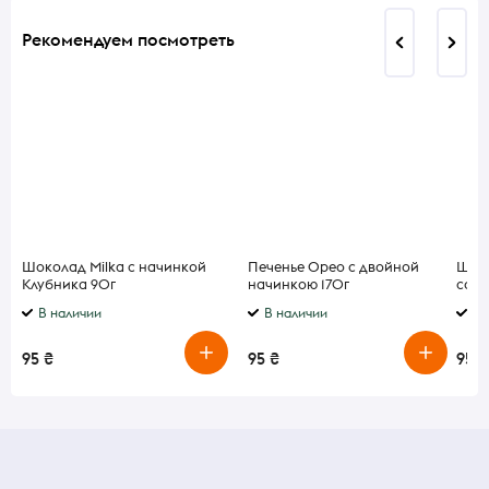
Рекомендуем посмотреть
Шоколад Milka с начинкой
Печенье Орео с двойной
Шпро
Клубника 90г
начинкою 170г
соус
В наличии
В наличии
В 
95 ₴
95 ₴
95 ₴