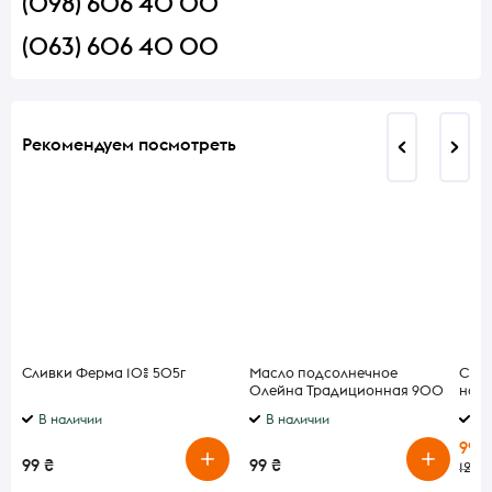
(098) 606 40 00
(063) 606 40 00
Рекомендуем посмотреть
Сливки Ферма 10% 505г
Масло подсолнечное
Сыр 
Олейна Традиционная 900
наре
мл
В наличии
В наличии
В 
99 ₴
99 ₴
99 ₴
120 