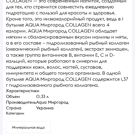
COLLAGEN — это современный напиток, созданный
для тех, кто стремится совместить ежедневную
гидратацию с пользой для красоты и здоровья.
Кроме того, это низкокалорийный продукт, ведь в 1
бутылке AQUA Миргород COLLAGEN всего 4
калории. AQUA Миргород COLLAGEN обладает
мягким и сбалансированным вкусом малины и мяты,
а в его составе – гидролизованный рыбный коллаген
(океанический рыбный коллаген), экстракт эхинацеи,
а также группа витаминов В, витамин Е, С и D-
кальций, которые работают в синергии для
поддержки кожи, волос, ногтей, суставов,
иммунитета и общего тонуса организма. В одной
бутылке AQUA Миргород COLLAGEN содержится 1,37
г гидролизованного рыбного коллагена.
Характеристики
Объем
0.33 л
Производитель
Aqua Миргород
Страна
Украина
Категории
Минеральная вода