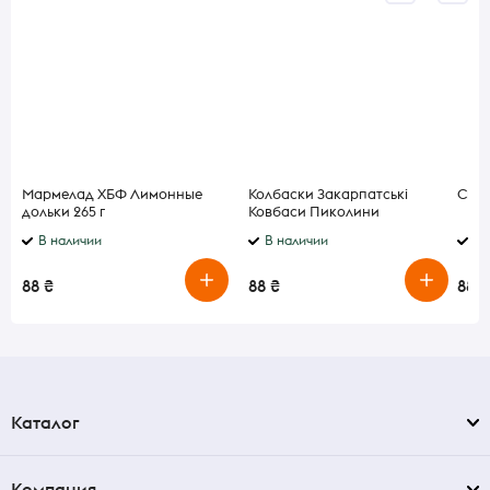
Мармелад ХБФ Лимонные
Колбаски Закарпатські
Сыр 
дольки 265 г
Ковбаси Пиколини
В наличии
В наличии
В 
88 ₴
88 ₴
88 ₴
Каталог
Компания