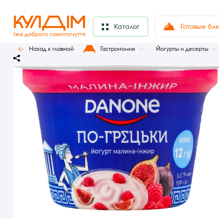
Готовые бл
Каталог
Назад к главной
Гастрономия
Йогурты и десерты