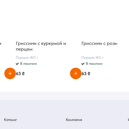
и
Гриссини с куркумой и
Гриссини с розмари
перцем
Порция: 180 г
Порция: 180 г
В наличии
В наличии
63 ₴
63 ₴
Каталог
Компания