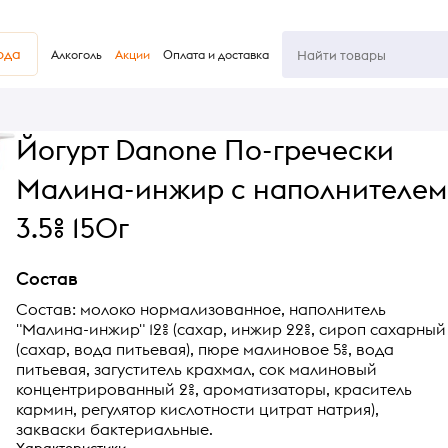
юда
Алкоголь
Акции
Оплата и доставка
Йогурт Danone По-гречески
Малина-инжир с наполнителем
3.5% 150г
Состав
Состав: молоко нормализованное, наполнитель
"Малина-инжир" 12% (сахар, инжир 22%, сироп сахарный
(сахар, вода питьевая), пюре малиновое 5%, вода
питьевая, загуститель крахмал, сок малиновый
концентрированный 2%, ароматизаторы, краситель
кармин, регулятор кислотности цитрат натрия),
закваски бактериальные.
Характеристики