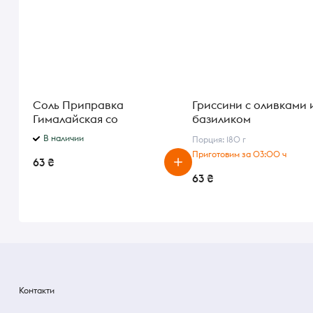
Соль Приправка
Гриссини с оливками 
Гималайская со
базиликом
средиземноморскими
В наличии
Порция: 180 г
травами 200 г
Приготовим за 03:00 ч
63 ₴
63 ₴
Контакти