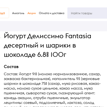
юда
Алкоголь
Акции
Оплата и доставка
Йогурт Делиссимо Fantasia
десертный и шарики в
шоколаде 6.8% 100г
Состав
Состав: йогурт 91% (молоко нормализованное, сахар,
закваска бактериальная), наполнитель 9% (зерновые
шарики в шоколаде 75% (сахар, мука рисовая, какао-
масло, молоко сухое цельное, какао масса, мука
пшеничная, сыворотка сухая, глазирующий агент:
камедь акации, отруби пшеничные, эмульгатор
лецитины: соевый, подсолнечный, лактоза, солод