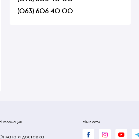
(063) 606 40 00
 Олейна
Батончик Lion 2+1 Nestle 90г
Хлеб Бородянский н
л.
400г Киевхлеб
В наличии
В наличии
53 ₴
53 ₴
Информация
Мы в сети
Оплата и доставка