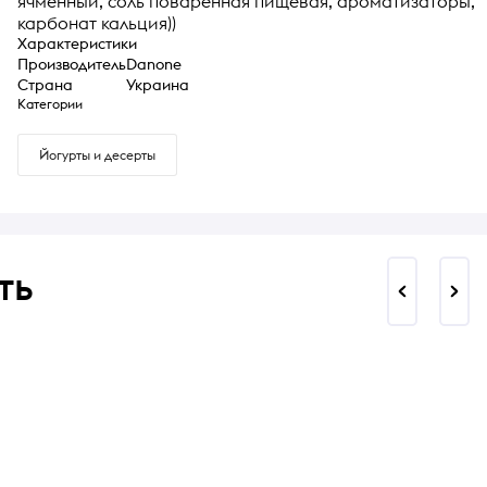
ячменный, соль поваренная пищевая, ароматизаторы,
карбонат кальция))
Характеристики
Производитель
Danone
Страна
Украина
Категории
Йогурты и десерты
ть