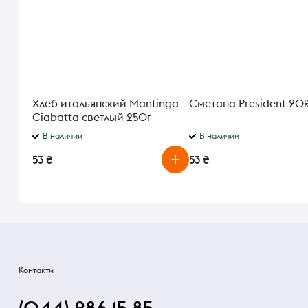
Хлеб итальянский Mantinga
Сметана President 20
Ciabatta светлый 250г
В наличии
В наличии
53 ₴
53 ₴
Контакти