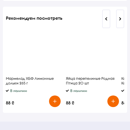
Рекомендуем посмотреть
Мармелад ХБФ Лимонные
Яйца перепелиные Родная
Колб
дольки 265 г
Птица 20 шт
Ковб
В наличии
В наличии
В 
88 ₴
88 ₴
88 ₴