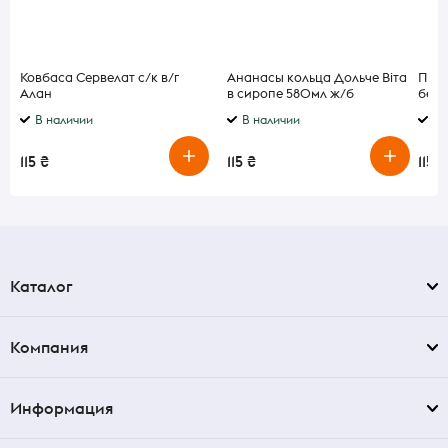
Ковбаса Сервелат с/к в/г
Ананасы кольца Дольче Віта
Пече
Алан
в сиропе 580мл ж/б
без 
В наличии
В наличии
В 
115 ₴
115 ₴
115 ₴
Каталог
Компания
Информация