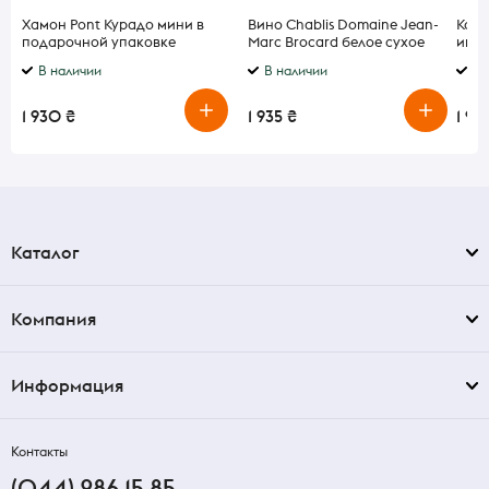
Хамон Pont Курадо мини в
Вино Chablis Domaine Jean-
Колб
подарочной упаковке
Marc Brocard белое сухое
индю
0,75 л
В наличии
В наличии
По
1 930 ₴
1 935 ₴
1 94
Каталог
Компания
Информация
Контакты
(044) 286 15 85