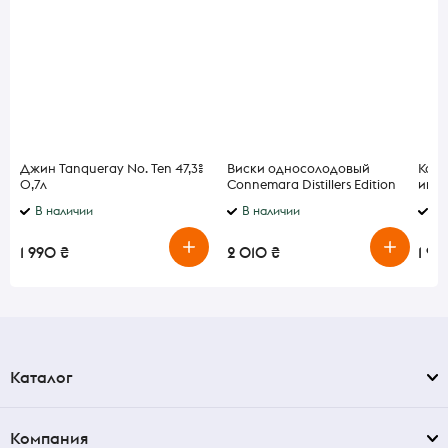
Джин Tanqueray No. Ten 47,3%
Виски односолодовый
Колб
0,7л
Connemara Distillers Edition
индю
43% 0,7 л
В наличии
В наличии
По
1 990 ₴
2 010 ₴
1 94
Каталог
Компания