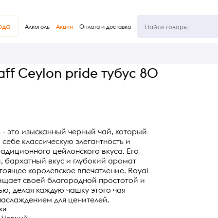
юда
Алкоголь
Акции
Оплата и доставка
ff Ceylon pride тубус 80
n - это изысканный черный чай, который
 себе классическую элегантность и
радиционного цейлонского вкуса. Его
 бархатный вкус и глубокий аромат
тоящее королевское впечатление. Royal
ищает своей благородной простотой и
ью, делая каждую чашку этого чая
аслаждением для ценителей.
ки
Черный