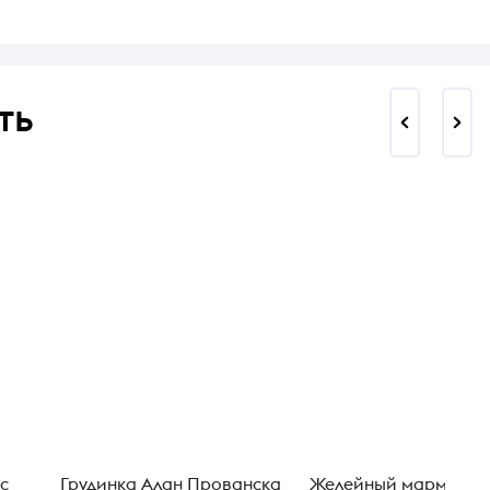
ть
с
Грудинка Алан Прованска
Желейный мармелад 