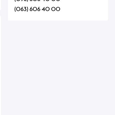
(063) 606 40 00
Suvorov
Желейный мармелад Suvorov
Карамель Roshen Lol