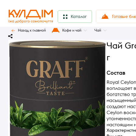
Готовые бл
Каталог
Назад к главной
Кофе и чай
Чай
Чай Gra
г
Состав
Royal Ceylo
воплощает в
богатство т
насыщенный,
создают нас
Ceylon восх
утонченност
настоящим н
Характеристи
Вид чая