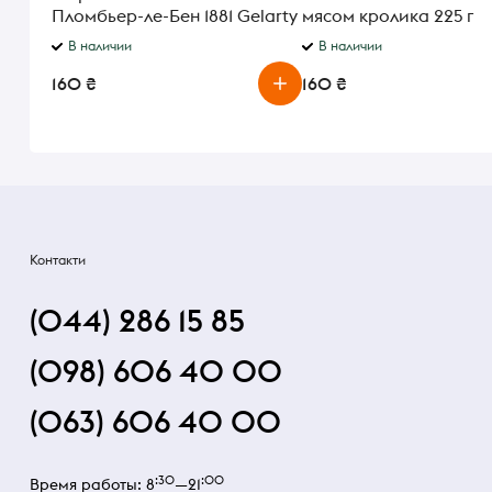
Пломбьер-ле-Бен 1881 Gelarty
мясом кролика 225 г
75 г
В наличии
В наличии
160 ₴
160 ₴
Контакти
(044) 286 15 85
(098) 606 40 00
(063) 606 40 00
:30
:00
Время работы: 8
—21