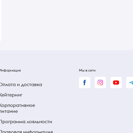
Тропическое наслаждение
Gum фруктовый мик
В наличии
В наличии
160 ₴
160 ₴
195 ₴
Информация
Мы в сети
Оплата и доставка
Кейтеринг
Корпоративное
питание
Программа лояльности
Правовая информация