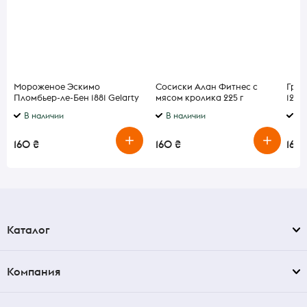
Мороженое Эскимо
Сосиски Алан Фитнес с
Груд
Пломбьер-ле-Бен 1881 Gelarty
мясом кролика 225 г
120 г
75 г
В наличии
В наличии
В 
160 ₴
160 ₴
160 
Каталог
Компания