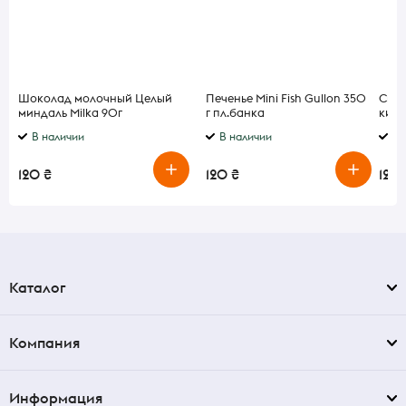
Шоколад молочный Целый
Печенье Mini Fish Gullon 350
Сир 
миндаль Milka 90г
г пл.банка
кисл
В наличии
В наличии
В 
120 ₴
120 ₴
120 
Каталог
Компания
Информация