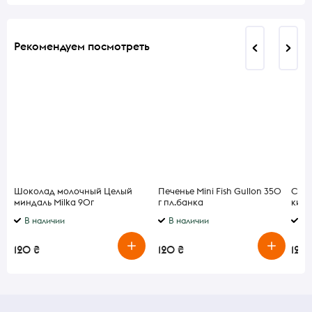
Рекомендуем посмотреть
Шоколад молочный Целый
Печенье Mini Fish Gullon 350
Сир 
миндаль Milka 90г
г пл.банка
кисл
В наличии
В наличии
В 
120 ₴
120 ₴
120 