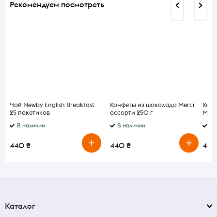
Рекомендуем посмотреть
Чай Newby English Breakfast
Конфеты из шоколада Merci
Конф
25 пакетиков
ассорти 250 г
Merc
В наличии
В наличии
В 
440 ₴
440 ₴
440
Каталог