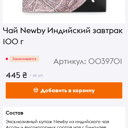
Чай Newby Индийский завтрак
100 г
Артикул:
0039701
Заканчивается
445 ₴
/ за шт.
Добавить в корзину
Состав
Эксклюзивный купаж Newby из индийского чая
Ассам и высокогорных сортов чая с Гималаев.