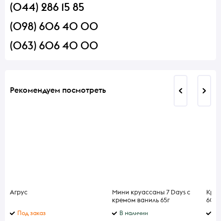
(044) 286 15 85
(098) 606 40 00
(063) 606 40 00
Рекомендуем посмотреть
Агрус
Мини круассаны 7 Days с
Круа
кремом ваниль 65г
60г
Под заказ
В наличии
В 