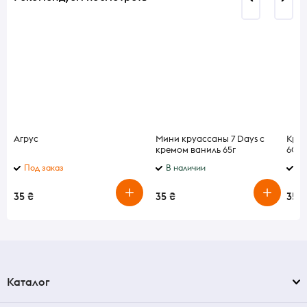
Агрус
Мини круассаны 7 Days с
Круа
кремом ваниль 65г
60г
Под заказ
В наличии
В 
35 ₴
35 ₴
35 ₴
Каталог