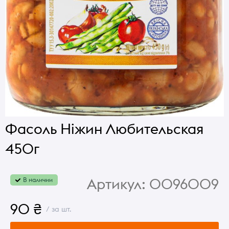
Фасоль Ніжин Любительская
450г
Артикул:
0096009
В наличии
90 ₴
/ за шт.