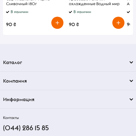
Сливочный 180г
охлажденные Водный мир
Апел
180 г
В наличии
В наличии
В 
90 ₴
90 ₴
90 
Каталог
Компания
Информация
Контакты
(044) 286 15 85