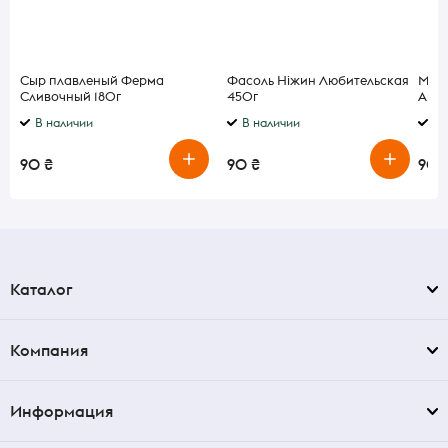
Сыр плавленый Ферма
Фасоль Ніжин Любительская
Мар
Сливочный 180г
450г
Апел
В наличии
В наличии
В 
90 ₴
90 ₴
90 
Каталог
Компания
Информация