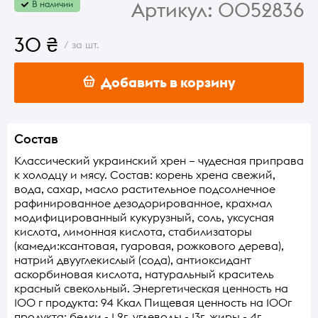
Артикул:
0052836
В наличии
30 ₴
/ за шт.
Добавить в корзину
Состав
Классический украинский хрен – чудесная приправа
к холодцу и мясу. Состав: корень хрена свежий,
вода, сахар, масло растительное подсолнечное
рафинированное дезодорированное, крахмал
модифицированный кукурузный, соль, уксусная
кислота, лимонная кислота, стабилизаторы
(камеди:ксантовая, гуаровая, рожкового дерева),
натрий двууглекислый (сода), антиоксидант
аскорбиновая кислота, натуральный краситель
красный свекольный. Энергетическая ценность на
100 г продукта: 94 Ккал Пищевая ценность на 100г
продукта: белки - 1,2г, углеводы - 13г, жиры - 4г.