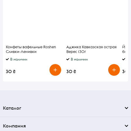
Конфеты вафельные Roshen
Аджика Кавказская острая
Йогу
Сливки-Ленивки
Верес 130г
бана
В наличии
В наличии
В 
30 ₴
30 ₴
30 
Каталог
Компания