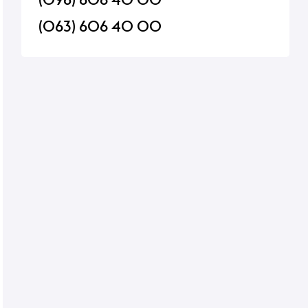
(063) 606 40 00
к на
Напиток кисломолочный
Напиток кисломоло
Actimel Клубника 100 г
Actimel Лесные ягод
В наличии
В наличии