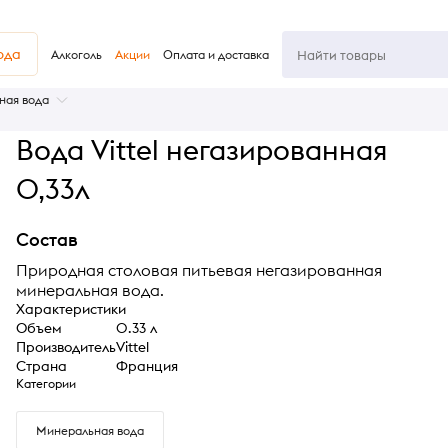
юда
Алкоголь
Акции
Оплата и доставка
ная вода
Вода Vittel негазированная
0,33л
Состав
Природная столовая питьевая негазированная
минеральная вода.
Характеристики
Объем
0.33 л
Производитель
Vittel
Страна
Франция
Категории
Минеральная вода