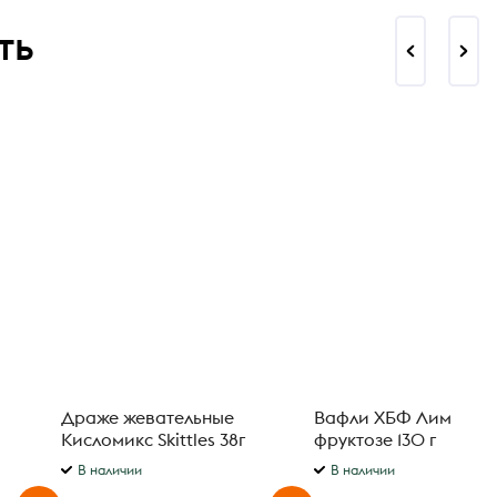
ть
Драже жевательные
Вафли ХБФ Лимончи
Кисломикс Skittles 38г
фруктозе 130 г
В наличии
В наличии