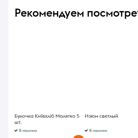
Рекомендуем посмотре
Булочка Київхліб Малятко 5
Изюм светлый
шт.
В наличии
В наличии