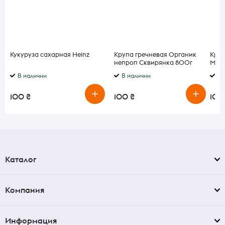
Кукуруза сахарная Heinz
Крупа гречневая Органик
Краб
непроп Сквирянка 800г
Мир 
В наличии
В наличии
В 
100 ₴
100 ₴
100
Каталог
Компания
Информация