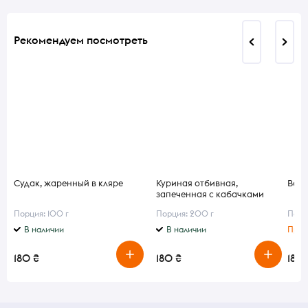
Рекомендуем посмотреть
Судак, жаренный в кляре
Куриная отбивная,
Варе
запеченная с кабачками
Порция: 100 г
Порция: 200 г
Порц
В наличии
В наличии
Приг
180 ₴
180 ₴
180 