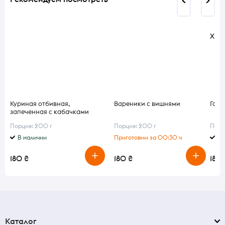
Хіт 
Куриная отбивная,
Вареники с вишнями
Голу
запеченная с кабачками
Порция: 200 г
Порция: 200 г
Порц
В наличии
Приготовим за 00:30 ч
В 
180 ₴
180 ₴
180 
Каталог