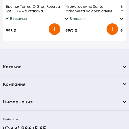
Бренди Torres 10 Gran Reserva
Игристое вино Santa
Виск
38% 0,7 л + 2 стакана
Margherita Valdobbiadene
Malt
Prosecco Superiore белое
В наличии
В наличии
В 
брют 11,5% 0,75 л
925 ₴
920 ₴
920
Каталог
Компания
Информация
Контакты
(044) 286 15 85