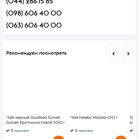
(044) 286 15 85
(098) 606 40 00
(063) 606 40 00
Рекомендуем посмотреть
Чай черный Qualitea Sunset
Чай Newby Masala 100 г
Трюф
Sunset Крупнолистовой 500 г
кон
Tartu
В наличии
В наличии
В 