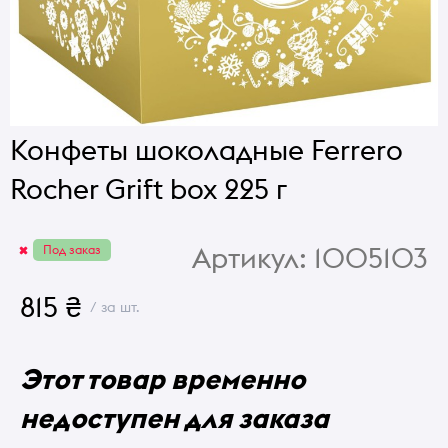
Конфеты шоколадные Ferrero
Rocher Grift box 225 г
Артикул:
1005103
Под заказ
815 ₴
/ за шт.
Этот товар временно
недоступен для заказа