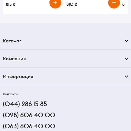
815 ₴
810 ₴
820
Каталог
Компания
Информация
Контакты
(044) 286 15 85
(098) 606 40 00
(063) 606 40 00