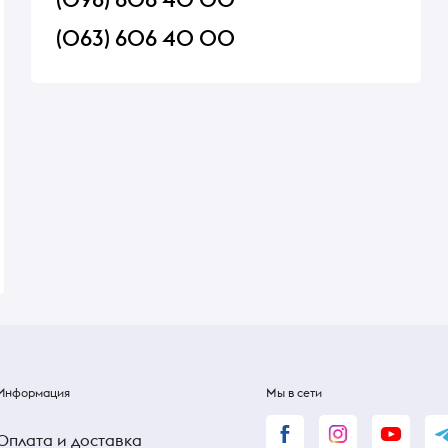
(063) 606 40 00
Голубика
Майонез Торчин
Европейский 160 г
В наличии
В наличии
38 ₴
38 ₴
Информация
Мы в сети
Оплата и доставка