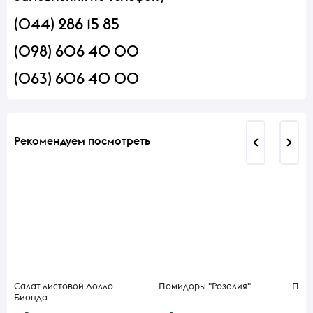
(044) 286 15 85
(098) 606 40 00
(063) 606 40 00
Рекомендуем посмотреть
Салат листовой Лолло
Помидоры "Розалия"
Пере
Бионда