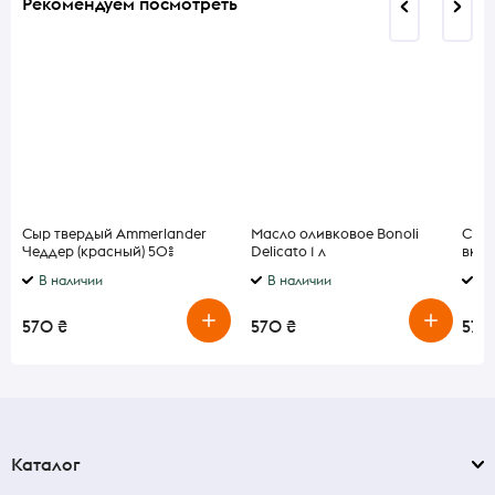
Рекомендуем посмотреть
Сыр твердый Ammerlander
Масло оливковое Bonoli
Свин
Чеддер (красный) 50%
Delicato 1 л
вкус
весовой
В наличии
В наличии
По
570 ₴
570 ₴
570
Каталог