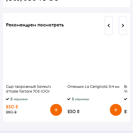
Рекомендуем посмотреть
Сыр творожный Saveurs
Опеньки La Cerignola 314 мл
Водк
d'Italie Tartare 70% 100г
Укра
В наличии
В наличии
В 
230 ₴
230 ₴
230
280 ₴