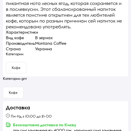
пикантная нота лесных ягод, которая сохраняется и
в послевкусии. Этот сбалансированный напиток
является поистине открытием для тех любителей
кофе, которым по разным причинам сей напиток не
рекомендовано употреблять.
Характеристики
Вид кофе
В зернах
Производитель
Montana Coffee
Страна
Украина
Категории
Кофе
Категории grrr
Кофе
Доставка
Пн-Нд з 10:00 до 21-00
Безкоштовна доставка по Києву
при сумі замовлення від 4000 грн., мінімальна сума замовлення