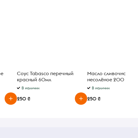
ое
Соус Tabasco перечный
Масло сливочное Val
красный 60мл
несолёное 200 г
В наличии
В наличии
250 ₴
250 ₴