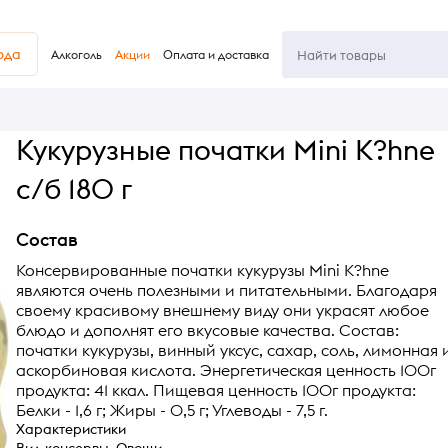
юда
Алкоголь
Акции
Оплата и доставка
Кукурузные початки Mini K?hne
с/б 180 г
Состав
Консервированные початки кукурузы Mini K?hne
являются очень полезными и питательными. Благодаря
своему красивому внешнему виду они украсят любое
блюдо и дополнят его вкусовые качества. Состав:
початки кукурузы, винный уксус, сахар, соль, лимонная 
аскорбиновая кислота. Энергетическая ценность 100г
продукта: 41 ккал. Пищевая ценность 100г продукта:
Белки - 1,6 г; Жиры - 0,5 г; Углеводы - 7,5 г.
Характеристики
Вид консервы
Овощи