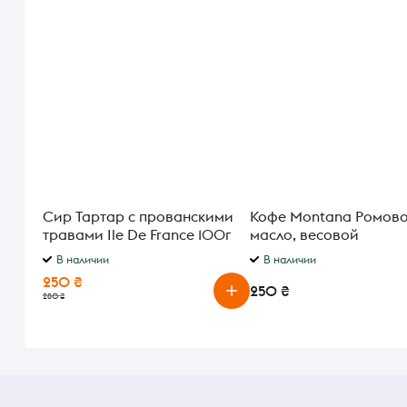
Сир Тартар с прованскими
Кофе Montana Ромов
травами Ile De France 100г
масло, весовой
Франция
В наличии
В наличии
250 ₴
250 ₴
280 ₴