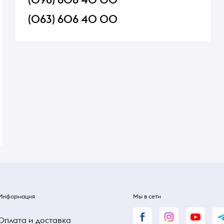
(063) 606 40 00
Помидоры желтые
Батончик зерновий
Йогурт-полуниця 25г
В наличии
В наличии
16 ₴
15 ₴
Информация
Мы в сети
Оплата и доставка