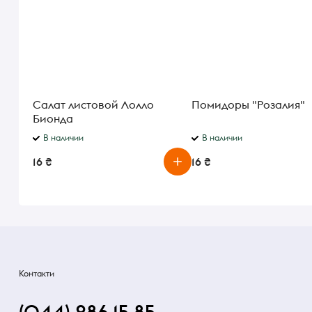
Салат листовой Лолло
Помидоры "Розалия"
Бионда
В наличии
В наличии
16 ₴
16 ₴
Контакти