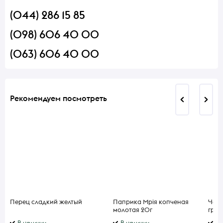
(044) 286 15 85
(098) 606 40 00
(063) 606 40 00
Рекомендуем посмотреть
Перец сладкий желтый
Паприка Мрія копченая
Чесн
молотая 20г
гран
В наличии
В наличии
В 