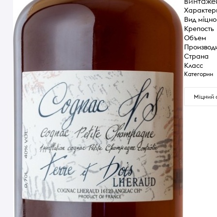
винтажей
Характер
Вид міцно
Крепость
Объем
Производ
Страна
Класс
Категории
Міцний 