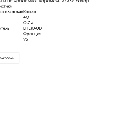
 и не добавляют карамель и/или сахар.
истики
го алкоголю
Коньяк
40
0.7 л
итель
LHERAUD
Франция
VS
алкоголь