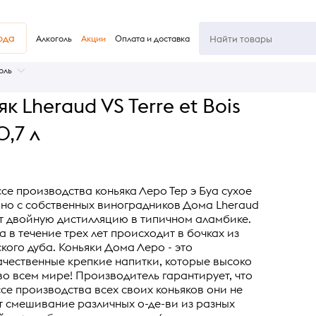
юда
Алкоголь
Акции
Оплата и доставка
оль
к Lheraud VS Terre et Bois
0,7 л
се производства коньяка Леро Тер э Буа сухое
ино с собственных виноградников Дома Lheraud
т двойную дистилляцию в типичном аламбике.
 в течение трех лет происходит в бочках из
кого дуба. Коньяки Дома Леро - это
чественные крепкие напитки, которые высоко
во всем мире! Производитель гарантирует, что
се производства всех своих коньяков они не
т смешивание различных о-де-ви из разных