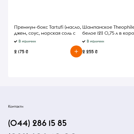
Премиум-бокс Tartufi (масло,
Шампанское Theophile
джем, соус, морская соль с
белое 12% 0,75 л в кор
черным трюфелем) 425г
В наличии
В наличии
2 175 ₴
2 255 ₴
Контакти
(044) 286 15 85