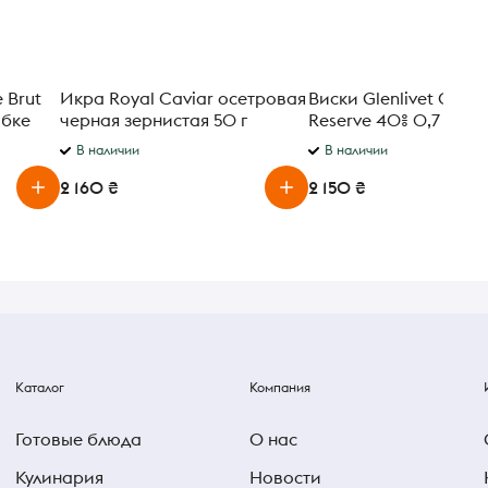
 Brut
Икра Royal Caviar осетровая
Виски Glenlivet Cari
обке
черная зернистая 50 г
Reserve 40% 0,7 л в
подарочной коробке
В наличии
В наличии
2 160 ₴
2 150 ₴
Каталог
Компания
Готовые блюда
О нас
Кулинария
Новости