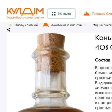
Готовые бл
Каталог
Назад к главной
Алкогольные напитки
Міцний алког
Конья
40% 
Состав
В процес
белое в
проходи
Выдержка
лимузенс
высокока
ценятся 
в процес
проводя