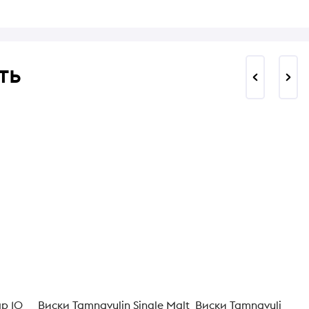
ть
р 10
Виски Tamnavulin Single Malt
Виски Tamnavulin She