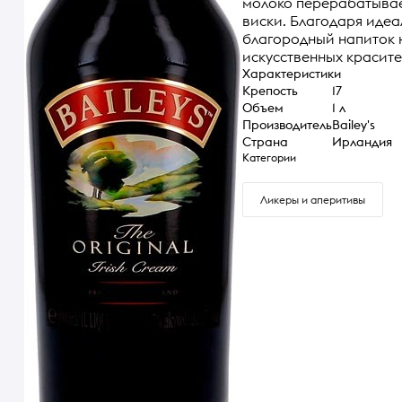
молоко перерабатывае
виски. Благодаря иде
благородный напиток н
искусственных красите
Характеристики
Крепость
17
Объем
1 л
Производитель
Bailey's
Страна
Ирландия
Категории
Ликеры и аперитивы