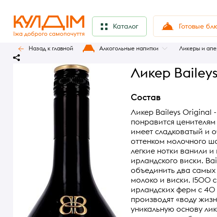
Готовые бл
Каталог
Назад к главной
Алкогольные напитки
Ликеры и апе
Ликер Baileys 
Состав
Ликер Baileys Original
понравится ценителям
имеет сладковатый и о
оттенком молочного шо
легкие нотки ванили 
ирландского виски. Bai
объединить два самых 
молоко и виски. 1500
ирландских ферм с 40
производят «воду жизн
уникальную основу лике