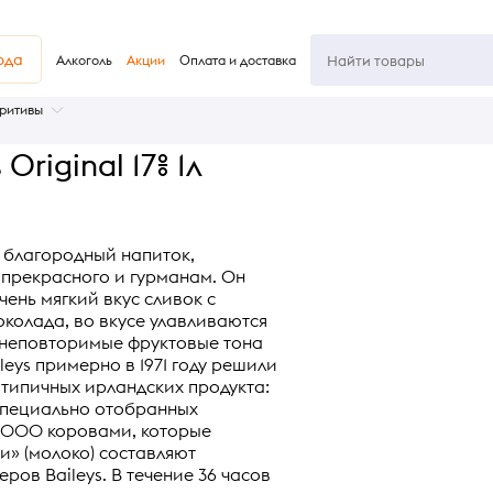
юда
Алкоголь
Акции
Оплата и доставка
ритивы
Original 17% 1л
 - благородный напиток,
 прекрасного и гурманам. Он
чень мягкий вкус сливок с
колада, во вкусе улавливаются
и неповторимые фруктовые тона
leys примерно в 1971 году решили
типичных ирландских продукта:
 специально отобранных
 000 коровами, которые
и» (молоко) составляют
ров Baileys. В течение 36 часов