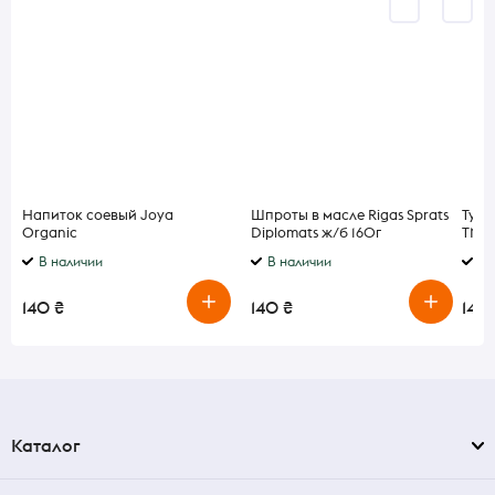
Напиток соевый Joya
Шпроты в масле Rigas Sprats
Туне
Organic
Diplomats ж/б 160г
ТМ B
ультрапастеризованный 1л
В наличии
В наличии
В 
140 ₴
140 ₴
140
Каталог