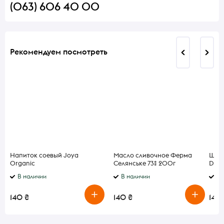
(063) 606 40 00
Рекомендуем посмотреть
Напиток соевый Joya
Масло сливочное Ферма
Шпро
Organic
Селянське 73% 200г
Dipl
ультрапастеризованный 1л
В наличии
В наличии
В 
140 ₴
140 ₴
140