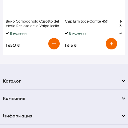
Вино Campagnola Casotto del
Сыр Ermitage Comtе 45%
Теки
Merlo Recioto della Valpolicella
38% 0
Classico DOCG красное
В наличии
В наличии
В 
сладкое 13% 0,5 л
1 650 ₴
1 615 ₴
1 69
Каталог
Компания
Информация