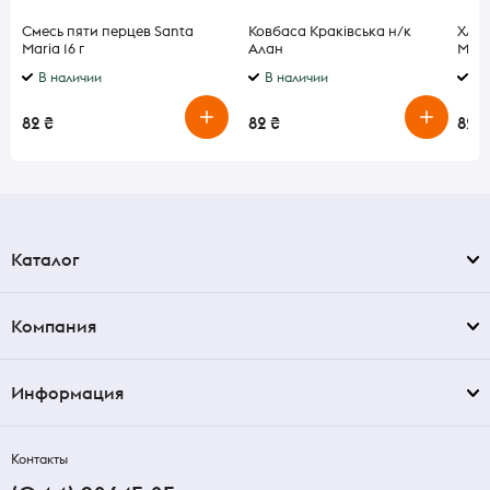
Смесь пяти перцев Santa
Ковбаса Краківська н/к
Хлеб
Maria 16 г
Алан
Mant
В наличии
В наличии
В 
82 ₴
82 ₴
82 ₴
Каталог
Компания
Информация
Контакты