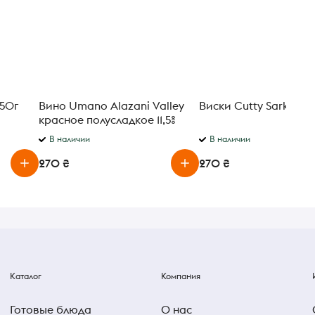
150г
Вино Umano Alazani Valley
Виски Cutty Sark 40% 
красное полусладкое 11,5%
0,75 л
В наличии
В наличии
270 ₴
270 ₴
Каталог
Компания
Готовые блюда
О нас