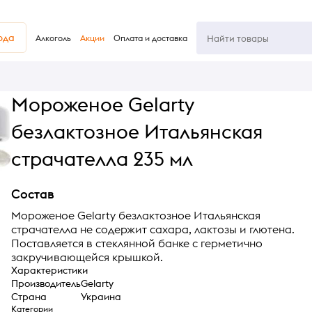
юда
Алкоголь
Акции
Оплата и доставка
Мороженое Gelarty
безлактозное Итальянская
страчателла 235 мл
Состав
Мороженое Gelarty безлактозное Итальянская
страчателла не содержит сахара, лактозы и глютена.
Поставляется в стеклянной банке с герметично
закручивающейся крышкой.
Характеристики
Производитель
Gelarty
Страна
Украина
Категории