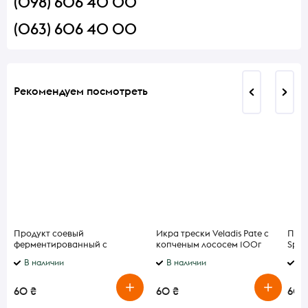
(098) 606 40 00
(063) 606 40 00
Рекомендуем посмотреть
Продукт соевый
Икра трески Veladis Pate с
Прип
ферментированный с
копченым лососем 100г
Spice
персиком Alpro 150г
рыбе
В наличии
В наличии
В 
60 ₴
60 ₴
60 