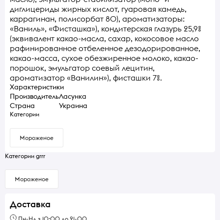
диглицериды жирных кислот, гуаровая камедь,
каррагинан, полисорбат 80), ароматизаторы:
«Ваниль», «Фисташка»), кондитерская глазурь 25,9%
(эквивалент какао-масла, сахар, кокосовое масло
рафинированное отбеленное дезодорированное,
какао-масса, сухое обезжиренное молоко, какао-
порошок, эмульгатор соевый лецитин,
ароматизатор «Ванилин»), фисташки 7%.
Характеристики
Производитель
Ласунка
Страна
Украина
Категории
Мороженое
Категории grrr
Мороженое
Доставка
Пн-Нд з 10:00 до 21-00