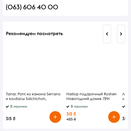
(063) 606 40 00
Рекомендуем посмотреть
Тапас Pont из хамона Serrano
Набор подарочный Roshen
Лике
и колбасы Salchichon,
Новогодний домик 729г
л
Chorizo, Lomo 150 г
В наличии
В наличии
В 
315 ₴
315 ₴
315 
425 ₴