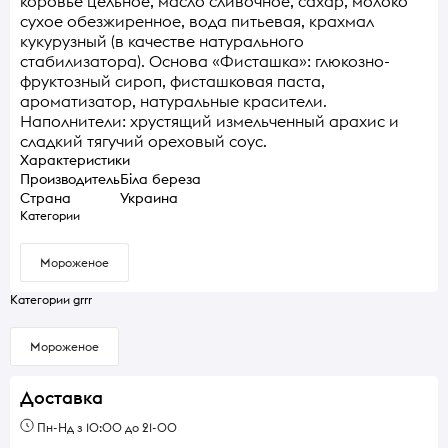
коровье цельное, масло сливочное, сахар, молоко
сухое обезжиренное, вода питьевая, крахмал
кукурузный (в качестве натурального
стабилизатора). Основа «Фисташка»: глюкозно-
фруктозный сироп, фисташковая паста,
ароматизатор, натуральные красители.
Наполнители: хрустящий измельченный арахис и
сладкий тягучий ореховый соус.
Характеристики
Производитель
Біла береза
Страна
Украина
Категории
Мороженое
Категории grrr
Мороженое
Доставка
Пн-Нд з 10:00 до 21-00