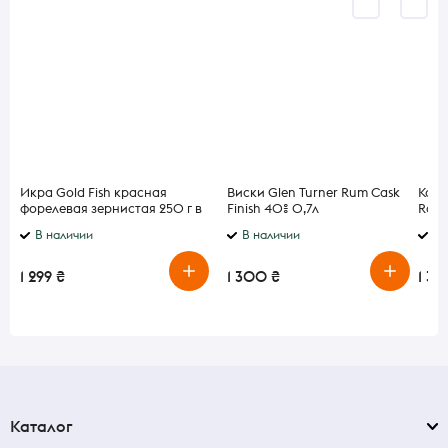
Икра Gold Fish красная
Виски Glen Turner Rum Cask
Кофе
форелевая зернистая 250 г в
Finish 40% 0,7л
Rose 
банке
В наличии
В наличии
В 
1 299 ₴
1 300 ₴
1 3
Каталог