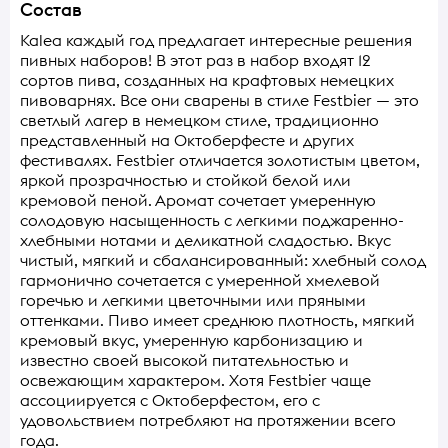
Состав
Kalea каждый год предлагает интересные решения
пивных наборов! В этот раз в набор входят 12
сортов пива, созданных на крафтовых немецких
пивоварнях. Все они сварены в стиле Festbier — это
светлый лагер в немецком стиле, традиционно
представленный на Октоберфесте и других
фестивалях. Festbier отличается золотистым цветом,
яркой прозрачностью и стойкой белой или
кремовой пеной. Аромат сочетает умеренную
солодовую насыщенность с легкими поджаренно-
хлебными нотами и деликатной сладостью. Вкус
чистый, мягкий и сбалансированный: хлебный солод
гармонично сочетается с умеренной хмелевой
горечью и легкими цветочными или пряными
оттенками. Пиво имеет среднюю плотность, мягкий
кремовый вкус, умеренную карбонизацию и
известно своей высокой питательностью и
освежающим характером. Хотя Festbier чаще
ассоциируется с Октоберфестом, его с
удовольствием потребляют на протяжении всего
года.