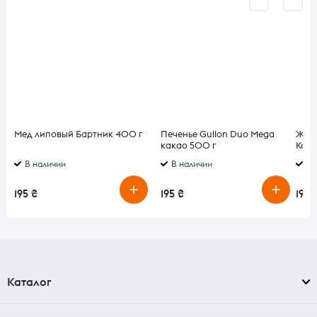
Мед липовый Бартник 400 г
Печенье Gullon Duo Mega
Желе
какао 500 г
Кака
В наличии
В наличии
В 
195 ₴
195 ₴
195 
Каталог