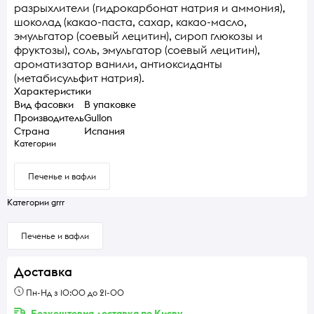
разрыхлители (гидрокарбонат натрия и аммония),
шоколад (какао-паста, сахар, какао-масло,
эмульгатор (соевый лецитин), сироп глюкозы и
фруктозы), соль, эмульгатор (соевый лецитин),
ароматизатор ванили, антиоксиданты
(метабисульфит натрия).
Характеристики
Вид фасовки
В упаковке
Производитель
Gullon
Страна
Испания
Категории
Печенье и вафли
Категории grrr
Печенье и вафли
Доставка
Пн-Нд з 10:00 до 21-00
Безкоштовна доставка по Києву