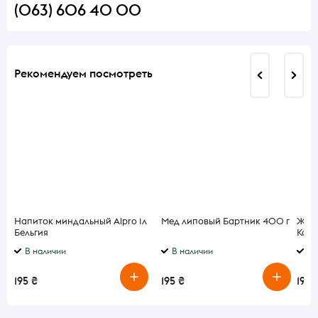
(063) 606 40 00
Рекомендуем посмотреть
Напиток миндальный Alpro 1л
Мед липовый Бартник 400 г
Желе
Бельгия
Кака
В наличии
В наличии
В 
195 ₴
195 ₴
195 