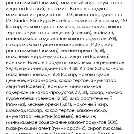
растительный (пальма), молочный жир, эмульгатор:
лецитин (соевый), ванилин. Всего в продукте:
молочных ингредиентов - 33%, какао-ингредиентов -
13%. Kinder Mini Eggs Hazelnut: молочный шоколад 45%
(сахар, молоко сухое цельное, какао-масло, какао
тертое, эмульгатор: лецитин (соевый), ванилин;
минимальное содержание какао-продуктов 32%),
сахар, молоко сухое обезжиренное (14,5%), жир
растительный (пальма), лесные орехи (6,5%),
молочный жир, эмульгатор: лецитин (соевый),
ванилин. Всего в продукте: молочных ингредиентов
29,5%, какао-ингредиентов 14,5%. Kinder Schoko-Bons:
молочный шоколад 50% (сахар, молоко сухое
цельное, какао-масло, какао тертое, эмульгатор:
лецитин (соевый), ванилин; минимальное
содержание какао-продуктов 32,5%), сахар, молоко
сухое обезжиренное (12,5%), жир растительный
(пальма), лесные орехи (5,8%), молочный жир,
шоколад (сахар, какао тертое, какао-масло,
эмульгатор: лецитин (соевый), ванилин;
минимальное содержание какао-продуктов 50%),
глазирующий агент (гуммиарабик), сироп глюкозы,
эмульгатор: лецитин (соевый), ванилин. Всего в