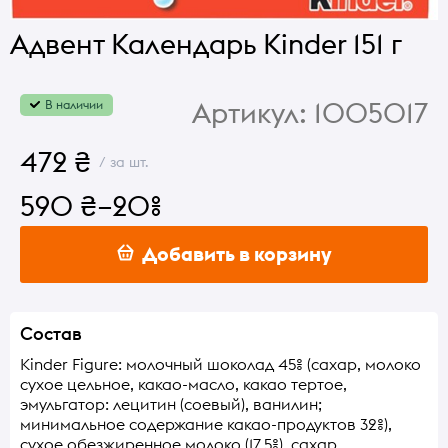
Адвент Календарь Kinder 151 г
Артикул:
1005017
В наличии
472 ₴
/ за шт.
590 ₴
–20%
Добавить в корзину
Состав
Kinder Figure: молочный шоколад 45% (сахар, молоко
сухое цельное, какао-масло, какао тертое,
эмульгатор: лецитин (соевый), ванилин;
минимальное содержание какао-продуктов 32%),
сухое обезжиренное молоко (17,5%), сахар,