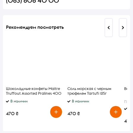
(063) 606 40 00
Рекомендуем посмотреть
Шоколадные конфеты Maitre
Соль морская с черным
Варе
Truffout Assorted Pralines 400
трюфелем Tartufi 125г
г
В наличии
В наличии
Порц
В 
470 ₴
470 ₴
470