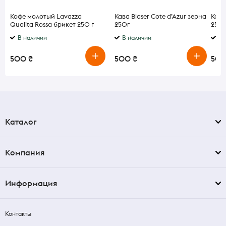
Кофе молотый Lavazza
Кава Blaser Cote d’Azur зерна
Кава
Qualita Rossa брикет 250 г
250г
250г
В наличии
В наличии
В 
500 ₴
500 ₴
500
Каталог
Компания
Информация
Контакты