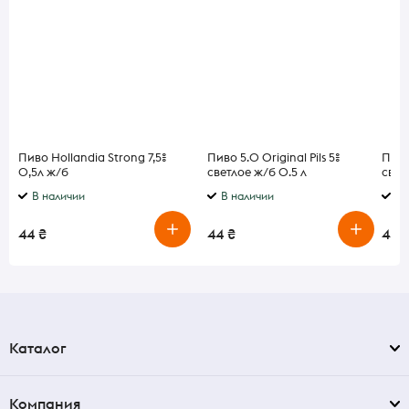
Пиво Hollandia Strong 7,5%
Пиво 5.0 Original Pils 5%
Пиво 
0,5л ж/б
светлое ж/б 0.5 л
свет
0.56
В наличии
В наличии
В 
44 ₴
44 ₴
44 
Каталог
Компания