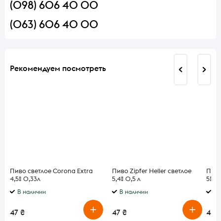
(098) 606 40 00
(063) 606 40 00
Рекомендуем посмотреть
Пиво светлое Corona Extra
Пиво Zipfer Heller светлое
Пиво
4,5% 0,33л
5,4% 0,5 л
5%
В наличии
В наличии
В 
47 ₴
47 ₴
46 ₴